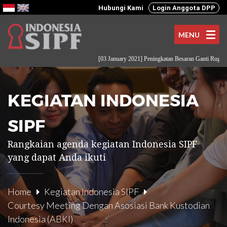
Hubungi Kami
Login Anggota DPP
MENU
[03 January 2021] Peningkatan Besaran Ganti Rugi kep
KEGIATAN INDONESIA
SIPF
Rangkaian agenda kegiatan Indonesia SIPF
yang dapat Anda ikuti
Home
Kegiatan Indonesia SIPF
Courtesy Meeting Dengan Asosiasi Bank Kustodian
Indonesia (ABKI)