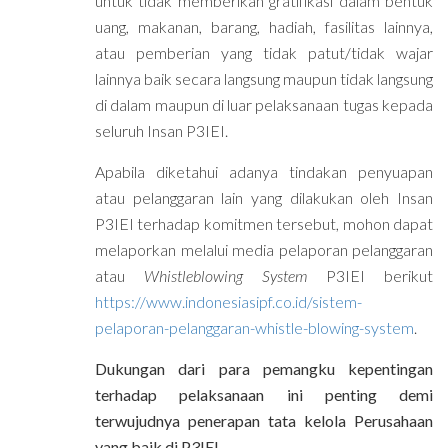
untuk tidak memberikan gratifikasi dalam bentuk
uang, makanan, barang, hadiah, fasilitas lainnya,
atau pemberian yang tidak patut/tidak wajar
lainnya baik secara langsung maupun tidak langsung
di dalam maupun di luar pelaksanaan tugas kepada
seluruh Insan P3IEI.
Apabila diketahui adanya tindakan penyuapan
atau pelanggaran lain yang dilakukan oleh Insan
P3IEI terhadap komitmen tersebut, mohon dapat
melaporkan melalui media pelaporan pelanggaran
atau
Whistleblowing System
P3IEI berikut
https://www.indonesiasipf.co.id/sistem-
pelaporan-pelanggaran-whistle-blowing-system
.
Dukungan dari para pemangku kepentingan
terhadap pelaksanaan ini penting demi
terwujudnya penerapan tata kelola Perusahaan
yang baik di P3IEI.