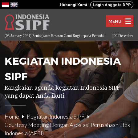
Hubungi Kami
Login Anggota DPP
MENU
03 January 2021] Peningkatan Besaran Ganti Rugi kepada Pemodal
...
[09 December 2024] I
KEGIATAN INDONESIA
SIPF
Rangkaian agenda kegiatan Indonesia SIPF
yang dapat Anda ikuti
Home
Kegiatan Indonesia SIPF
Courtesy Meeting Dengan Asosiasi Perusahaan Efek
Indonesia (APEI)