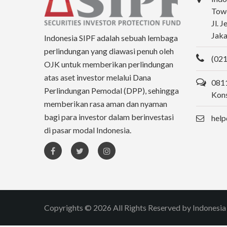
Towe
Jl. 
Jaka
Indonesia SIPF adalah sebuah lembaga
perlindungan yang diawasi penuh oleh
(021
OJK untuk memberikan perlindungan
atas aset investor melalui Dana
0811
Perlindungan Pemodal (DPP), sehingga
Kons
memberikan rasa aman dan nyaman
bagi para investor dalam berinvestasi
help
di pasar modal Indonesia.
Copyrights © 2026 All Rights Reserved by Indonesia 